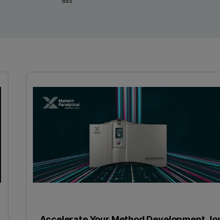
Un
Accelerate Your Method Development Jo