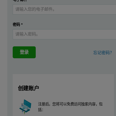
我已经有一个帐户
十多年来，Mastersizer 3000 一直是颗粒粒度
随着 Mastersizer 3000 被广泛采用，一些客户报
密码
*
经过调查，在使用异丙醇、己烷和异辛烷等分散剂时，分散样品
正如我们预期的那样，此问题仅影响使用特定分散剂的某些客户
登录
忘记密码？
Mastersizer 3000+ 简介
作为一款用于获得颗粒粒度分布的高性能、多用途紧凑型仪器，Mast
Mastersizer 3000 的应用范围包括评估粉末流动
创建账户
2024 年 3 月推出的 Mastersizer 3000+ 
Size Sure
，提高日常测量和方法开发的信心
注册后，您将可以免费访问独家内容，包
括：
Data Quality Guidance
，帮助您对真实样品做出独立决