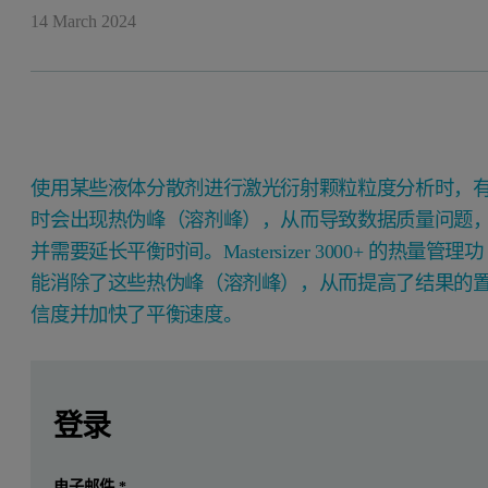
14 March 2024
使用某些液体分散剂进行激光衍射颗粒粒度分析时，
时会出现热伪峰（溶剂峰），从而导致数据质量问题
并需要延长平衡时间。Mastersizer 3000+ 的热量管理功
能消除了这些热伪峰（溶剂峰），从而提高了结果的
信度并加快了平衡速度。
Leave this field empty
Leave this field empty
请登录或免费注册以阅读更多内容
使用某些液体分散剂进行激光衍射颗粒粒度分析时，有时会
登录
处理分散剂中的热伪峰（溶剂峰）
提交
电子邮件
*