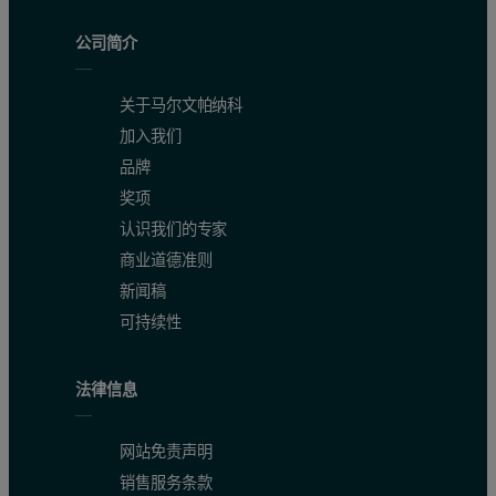
公司简介
图 2：显示 Mastersizer 3000+ 的热量管理功能可节省的时
关于马尔文帕纳科
请务必注意，如果您目前使用的是 Mastersizer 3000，那么
加入我们
品牌
结论
奖项
认识我们的专家
通过确保样品的温度尽可能保持在接近室温，Mastersizer 3
商业道德准则
使用麻烦的分散剂（如异丙醇，己烷和异辛烷）时，
新闻稿
可持续性
尽量减少测量中的热伪峰（溶剂峰）
加速样品的热平衡
法律信息
减少在排查热问题方面所花费的时间和专业知识。
使用的是麻烦的分散剂？立即与我们联系，了解
Mastersizer
网站免责声明
销售服务条款