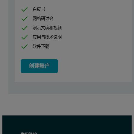
SOP Architect
，可实现标准化、流线型方法开发
白皮书
除此之外，仪器的灵活性和易用性使 Mastersizer 3000+
网络研讨会
演示文稿和视频
单击上面的链接以了解有关这些功能的更多信息，或联系我们咨询 Mas
应用与技术说明
Mastersizer 3000+ 的热量管理
软件下载
在 Mastersizer 3000+ 中，我们通过对仪器进行
创建账户
图 1 证明了这种方法的成功，该图显示，在 Masters