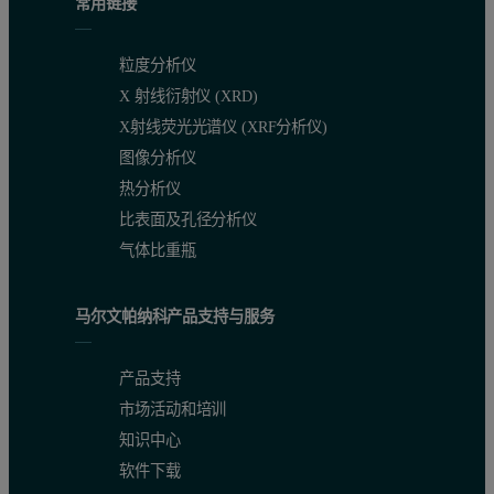
常用链接
粒度分析仪
X 射线衍射仪 (XRD)
X射线荧光光谱仪 (XRF分析仪)
图像分析仪
热分析仪
图 1：异丙醇分散剂在 Mastersizer 3000+ 
比表面及孔径分析仪
我们的初步评估表明，在之前出现过热伪峰（溶剂峰）的情况
气体比重瓶
马尔文帕纳科产品支持与服务
产品支持
市场活动和培训
知识中心
软件下载