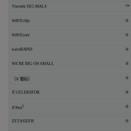
Viscotek SEC-MALS
™
WAVEchip
®
WAVEcore
®
waveRAPID
®
WE'RE BIG ON SMALL
®
®
（X 徽标）
X’CELERATOR
®
3
®
X'Pert
ZETASIZER
®