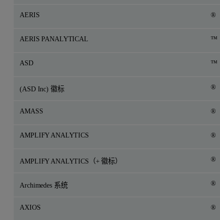
AERIS
®
AERIS PANALYTICAL
™
ASD
™
®
(ASD Inc) 徽标
AMASS
®
AMPLIFY ANALYTICS
®
®
AMPLIFY ANALYTICS（+ 徽标）
®
Archimedes 系统
AXIOS
®