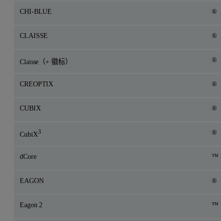
CHI-BLUE
®
CLAISSE
®
®
Claisse（+ 徽标）
CREOPTIX
®
CUBIX
®
3
®
CubiX
dCore
™
EAGON
®
Eagon 2
™