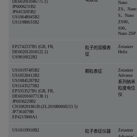
DE602011046775.1)
Nano
JP6006231B2
ZS、Nano
JP6453285B2
S、Nano
US10648945B2
ZS90、
US11988631B2
S90、
Nano ZSP
EP2742337B1 (GB, FR,
Zetasizer
粒子的双模表
DE602012018122.2)
Helix
征
US9816922B2
US10197485B2
Zetasizer
颗粒表征
US10520412B2
Advance
US10845287B2
系列纳米
US11435275B2
粒度电位
EP3353527B1 (GB, FR,
仪
DE602016077138.1)
JP6936229B2
CN108291861B (ZL201680068213.5)
JP7361079B
EP4215900A1
US10119910B2
Zetasizer
粒子表征仪器
Advance