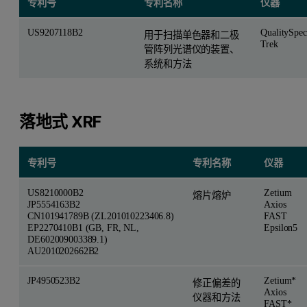
专利号
专利名称
仪器
US9207118B2
QualitySpec
用于扫描单色器和二极
Trek
管阵列光谱仪的装置、
系统和方法
落地式 XRF
专利号
专利名称
仪器
US8210000B2
Zetium
熔片熔炉
JP5554163B2
Axios
CN101941789B (ZL201010223406.8)
FAST
EP2270410B1 (GB, FR, NL,
Epsilon5
DE602009003389.1)
AU2010202662B2
JP4950523B2
Zetium*
修正偏差的
Axios
仪器和方法
FAST*