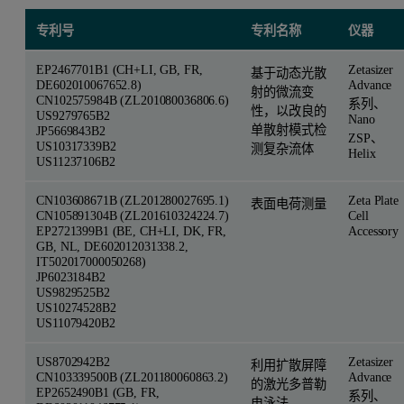
专利号
专利名称
仪器
EP2467701B1 (CH+LI, GB, FR,
Zetasizer
基于动态光散
DE602010067652.8)
Advance
射的微流变
CN102575984B (ZL201080036806.6)
系列、
性，以改良的
US9279765B2
Nano
单散射模式检
JP5669843B2
ZSP、
US10317339B2
测复杂流体
Helix
US11237106B2
CN103608671B (ZL201280027695.1)
Zeta Plate
表面电荷测量
CN105891304B (ZL201610324224.7)
Cell
EP2721399B1 (BE, CH+LI, DK, FR,
Accessory
GB, NL, DE602012031338.2,
IT502017000050268)
JP6023184B2
US9829525B2
US10274528B2
US11079420B2
US8702942B2
Zetasizer
利用扩散屏障
CN103339500B (ZL201180060863.2)
Advance
的激光多普勒
EP2652490B1 (GB, FR,
系列、
电泳法