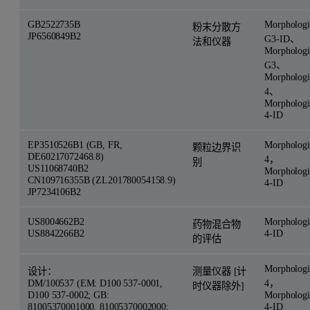
GB2522735B
Morphologi
粉末分散方
JP6560849B2
G3-ID、
法和仪器
Morphologi
G3、
Morphologi
4、
Morphologi
4-ID
EP3510526B1 (GB, FR,
Morphologi
颗粒边界识
DE60217072468.8)
4，
别
US11068740B2
Morphologi
CN109716355B (ZL201780054158.9)
4-ID
JP7234106B2
US8004662B2
Morphologi
药物混合物
US8842266B2
4-ID
的评估
Morphologi
设计：
测量仪器 [计
DM/100537 (EM: D100 537-0001,
4，
时仪器除外]
D100 537-0002; GB:
Morphologi
81005370001000, 81005370002000;
4-ID