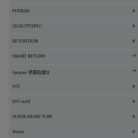
PIXIRAD
®
QUALITYSPEC
®
REVONTIUM
®
SMART RETURN
™
™
Spraytec 喷雾粒度仪
SST
®
SST-mAX
®
SUPER SHARP TUBE
®
Stratos
®