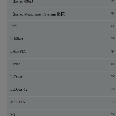
®
（Insitec 徽标）
®
（Insitec Measurement Systems 徽标）
ISYS
®
LabSizer
™
LABSPEC
®
LeNeo
®
LeDoser
™
LeDoser-12
™
M3 PALS
™
M4
™