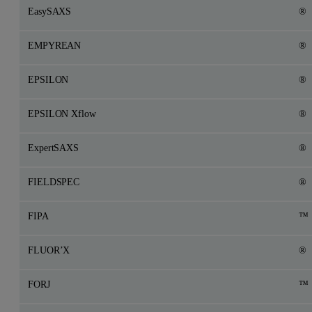
EasySAXS
®
EMPYREAN
®
EPSILON
®
EPSILON Xflow
®
ExpertSAXS
®
FIELDSPEC
®
FIPA
™
FLUOR’X
®
FORJ
™