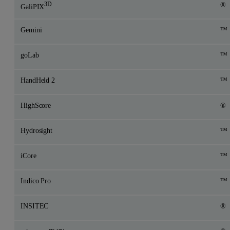
3D
®
GaliPIX
Gemini
™
goLab
™
HandHeld 2
™
HighScore
®
Hydrosight
™
iCore
™
Indico Pro
™
INSITEC
®