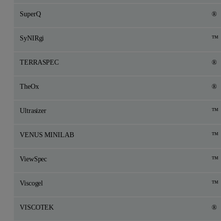
SuperQ
®
SyNIRgi
™
TERRASPEC
®
TheOx
®
Ultrasizer
™
VENUS MINILAB
™
ViewSpec
™
Viscogel
™
VISCOTEK
®