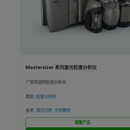
竞争吸附分析仪
(1)
差示扫描量热法 (DSC)
(1)
粒度分析仪
(7)
干粉置换法
(1)
通孔孔径分析仪
(1)
微流体
(1)
微量热法
(2)
毛细管流动孔径测定法
(1)
气体吸附
(8)
Mastersizer 系列激光粒度分析仪
气体置换比重法
(1)
汞压入孔隙率测定法
(1)
广受欢迎的粒径分析仪
波长色散式 X 射线荧光 (WDXRF)
(3)
类别:
粒度分析仪
流变测量
(1)
技术:
激光衍射
,
光的散射
激光衍射
(3)
查看产品
激光诱导击穿光谱技术 (LIBS)
(1)