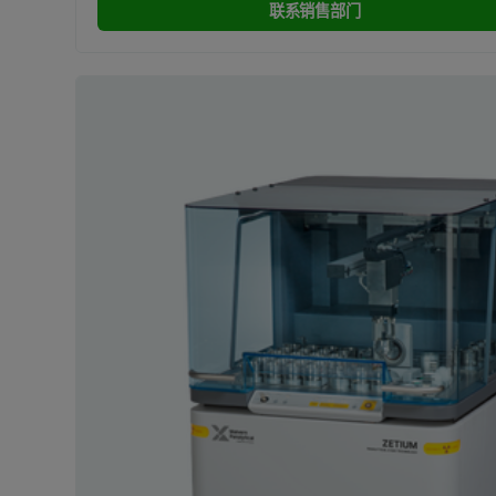
联系销售部门
电泳光散射 (ELS)
(1)
硼酸盐熔融
(1)
空气渗透性
(1)
等温滴定量热法 (ITC)
(1)
纳米颗粒跟踪分析 (NTA)
(1)
能量色散式 X 射线荧光 (EDXRF)
(3)
脉冲快热中子活化 (PFTNA)
(1)
近红外 (NIR) 光谱法
(2)
连续流反应器
(2)
静态光散射 (SLS)
(1)
非侵入性背散射(NIBS)
(1)