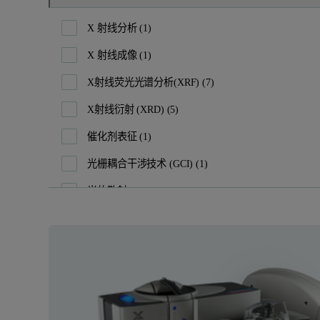
反应器系统
(2)
X 射线分析
(1)
图像分析仪
(2)
X 射线成像
(1)
大孔与中孔分析仪
(1)
X射线荧光光谱分析(XRF)
(7)
密度分析仪
(4)
X射线衍射 (XRD)
(5)
微量热仪
(2)
催化剂表征
(1)
手持式x射线荧光光谱仪
(1)
光栅耦合干涉技术 (GCI)
(1)
比表面及孔径分析仪
(1)
光的散射
(3)
比表面积与孔隙率分析仪
(3)
动态光散射(DLS)
(1)
气体比重瓶
(1)
化学吸附
(2)
流变仪
(1)
图像分析
(1)
物理吸附分析仪
(3)
多角动态光散射 (MADLS)
(1)