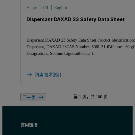
August 2020
English
Dispersant DAXAD 23 Safety Data Sheet
Dispersant DAXAD 23 Safety Data Sheet Product Identification:
Dispersant, DAXAD 23CAS Number: 8061-51-6Volumes: 30 gO
Designations: Sodium Lignosulfonate, L...
阅读 技术说明
第 1 页，共 100 页
下一页
常用链接