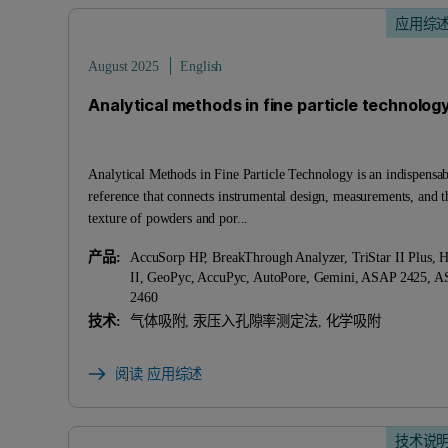
应用综
August 2025
English
Analytical methods in fine particle technolog
Analytical Methods in Fine Particle Technology is an indispensab
reference that connects instrumental design, measurements, and t
texture of powders and por...
产品:
AccuSorp HP, BreakThrough Analyzer, TriStar II Plus,
II, GeoPyc, AccuPyc, AutoPore, Gemini, ASAP 2425, 
2460
技术:
气体吸附, 汞压入孔隙率测定法, 化学吸附
阅读 应用综述
技术说