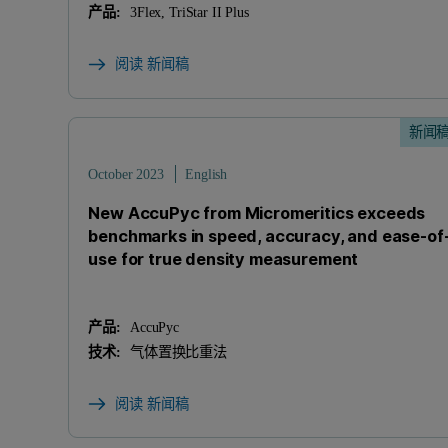
产品:
3Flex, TriStar II Plus
阅读 新闻稿
新闻
October 2023
English
New AccuPyc from Micromeritics exceeds
benchmarks in speed, accuracy, and ease-of
use for true density measurement
产品:
AccuPyc
技术:
气体置换比重法
阅读 新闻稿