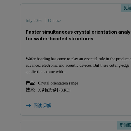
见
July 2026
Chinese
Faster simultaneous crystal orientation analy
for wafer-bonded structures
Wafer bonding has come to play an essential role in the producti
advanced electronic and acoustic devices. But these cutting-edge
applications come with...
产品:
Crystal orientation range
技术:
X 射线衍射 (XRD)
阅读 见解
新闻