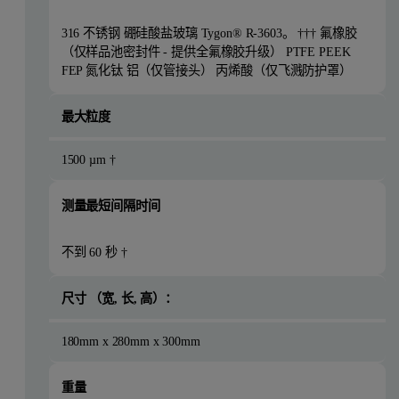
316 不锈钢 硼硅酸盐玻璃 Tygon® R-3603。 ††† 氟橡胶
（仅样品池密封件 - 提供全氟橡胶升级） PTFE PEEK
FEP 氮化钛 铝（仅管接头） 丙烯酸（仅飞溅防护罩）
最大粒度
1500 µm †
测量最短间隔时间
不到 60 秒 †
尺寸 （宽, 长, 高）：
180mm x 280mm x 300mm
重量