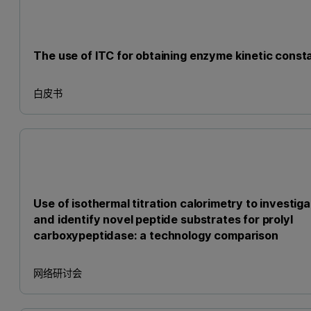
The use of ITC for obtaining enzyme kinetic const
白皮书
Use of isothermal titration calorimetry to investig
and identify novel peptide substrates for prolyl
carboxypeptidase: a technology comparison
网络研讨会