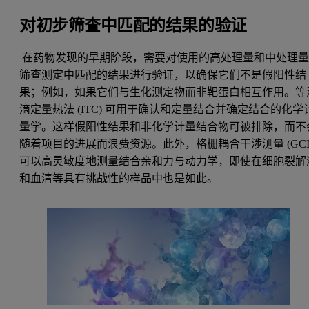
对初步筛查中匹配的结果的验证
在药物发现的早期阶段，需要对使用的高处理量和中处理
筛查测定中匹配的结果进行验证，以确保它们不是假阳性结
果；例如，如果它们与生化测定物而非靶蛋白相互作用。
等
滴定量热法
(ITC) 可用于确认和定量结合并确定结合的化学
量学。这样假阳性结果和非化学计量结合物可被排除，而不
随着项目的进展而浪费资源。此外，
格栅耦合干涉测量 (GCI
可以高灵敏度地测量结合亲和力与动力学，即使在细胞裂解
和血清等具有挑战性的样品中也是如此。