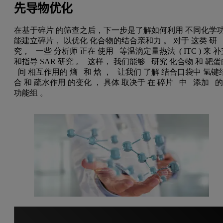
先导物优化
在基于碎片
的筛查之后，下一步是了解如何利用
不同化学
能建立碎片，
以优化
化合物的结合亲和力
。 对于
这类
研
究，
一些
分析师
正在
使用
等温滴定量热法
(
ITC
)
来
补
和指导
SAR
研究
。
这样，
我们能够
研究
化合物
和
靶蛋
间
相互作用的
熵
和
焓
，
让我们
了解
结合口袋中
氢键
合
和
疏水作用
的变化
，
具体
取决于
在
碎片
中
添加
功能组
。