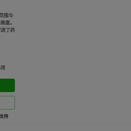
和力范围与
的高度。
促进了药
选项
支持