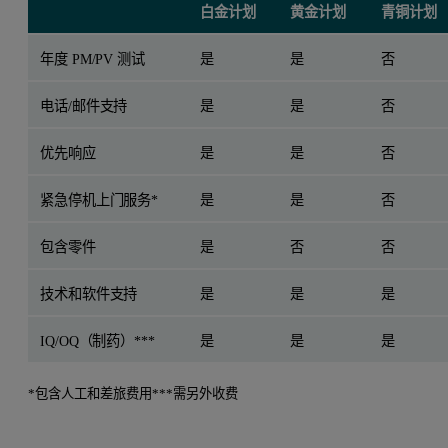
白金计划
黄金计划
青铜计划
年度 PM/PV 测试
是
是
否
电话/邮件支持
是
是
否
优先响应
是
是
否
紧急停机上门服务*
是
是
否
包含零件
是
否
否
技术和软件支持
是
是
是
IQ/OQ（制药）***
是
是
是
*包含人工和差旅费用
***需另外收费