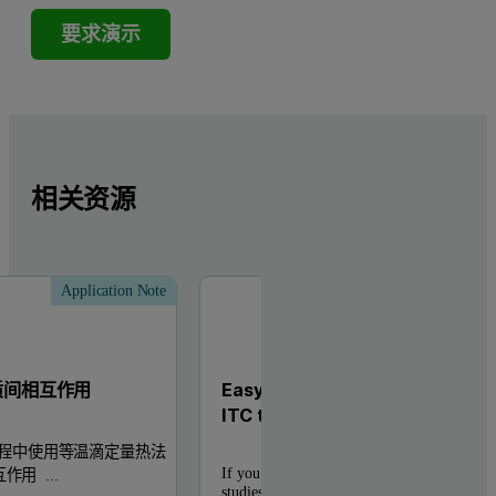
要求演示
相关资源
Application Note
Tech
质间相互作用
Easy Method Transfer from Mi
ITC to PEAQ-ITC
程中使用等温滴定量热法
If you previously used a Microcal VP-ITC f
作用 ...
studies, you can perform the same experimen