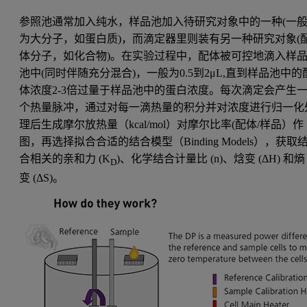
参照池通常加入纯水，样品池加入待研究对象中的一种(一
为大分子，如蛋白质)，而滴定器里则装有另一种研究对象(
体分子，如化合物)。在实验过程中，配体被可控地滴入样
池中(同时伴随充分混合)，一般为0.5到2μL,直到样品池中的
体浓度2-3倍过量于样品池中的蛋白浓度。每次滴定会产生
个热量脉冲，通过对每一滴热量的积分并对浓度进行归一化
理后生成摩尔放热量（kcal/mol）对摩尔比率(配体/样品）作
图，再选择拟合合适的结合模型（Binding Models），获取
合相关的亲和力 (K
)、化学结合计量比 (n)、焓变 (ΔH) 和熵
D
变 (ΔS)。