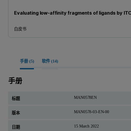
Evaluating low-affinity fragments of ligands by IT
白皮书
手册 (
5
)
软件 (
14
)
手册
MAN0578EN
MAN0578-03-EN-00
15 March 2022