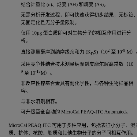
结合计量比 (n)、焓变 (ΔH) 和熵变 (ΔS)。
无需分析开发过程，即可快速获得初步结果，无标签
无固定化且无分子量限制。
仅用 10µg 蛋白质即可对生物分子的相互作用进行分
析。
­2
-9
直接测量毫摩到纳摩级亲和力 (K
S)（10
至 10
M）
D
-
采用竞争性结合技术测量纳摩到皮摩尔解离常数（10
9
-12
至 10
M）。
非反应性镍基合金具有耐化学性，与各种生物样品相
容。
与非水溶剂相容。
可升级至全自动的 MicroCal PEAQ-ITC Automated。
MicroCal PEAQ-ITC 可用于多种应用，包括表征小分子、蛋
质、抗体、核酸、脂质和其他生物分子的分子间相互作用。