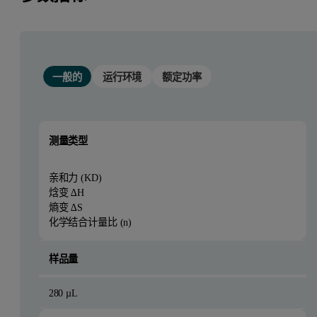
一般的
运行环境
额定功率
测量类型
亲和力 (KD)
焓变 ∆H
熵变 ∆S
化学结合计量比 (n)
样品量
280 µL