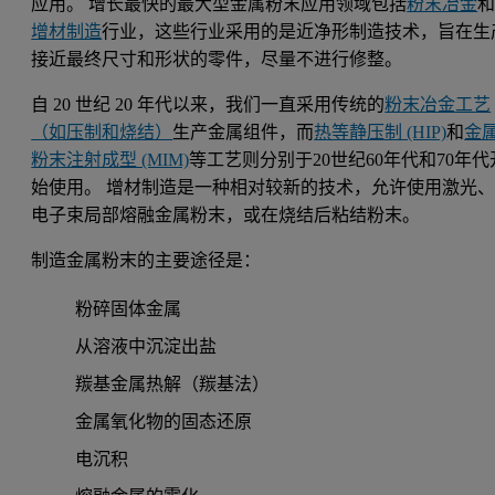
应用。 增长最快的最大型金属粉末应用领域包括
粉末冶金
增材制造
行业，这些行业采用的是近净形制造技术，旨在生
接近最终尺寸和形状的零件，尽量不进行修整。
自 20 世纪 20 年代以来，我们一直采用传统的
粉末冶金工艺
（如压制和烧结）
生产金属组件，而
热等静压制 (HIP)
和
金
粉末注射成型 (MIM)
等工艺则分别于20世纪60年代和70年代
始使用。 增材制造是一种相对较新的技术，允许使用激光
电子束局部熔融金属粉末，或在烧结后粘结粉末。
制造金属粉末的主要途径是：
粉碎固体金属
从溶液中沉淀出盐
羰基金属热解（羰基法）
金属氧化物的固态还原
电沉积