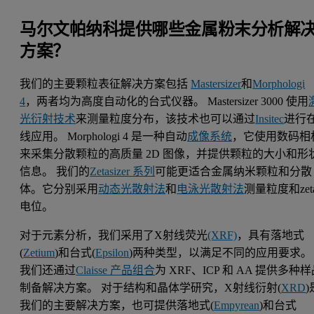
马尔文帕纳科提供哪些金属粉末分析解
方案？
我们的主要颗粒表征解决方案包括
Mastersizer
和
Morphologi
4
，两者均为高度自动化的台式仪器。 Mastersizer 3000 使用
光衍射技术
来测量粒度分布，该技术也可以通过
Insitec
进行
线应用。 Morphologi 4 是一种自动
成像系统
，它使用数码相
来采集分散颗粒的高质量 2D 图像，并提供颗粒的大小和形
信息。 我们的
Zetasizer 系列
可能更适合金属纳米颗粒和分散
体。它分别采用
动态光散射法
和
电泳光散射法
测量粒度和zet
电位。
对于元素分析，我们采用了X射线荧光
(XRF)
，具有落地式
(
Zetium
)和台式(
Epsilon
)两种类型，以满足不同的应用要求。
我们还通过
Claisse 产品组合
为 XRF、ICP 和 AA 提供多种
制备解决方案。 对于结构和晶体学研究，X射线衍射(
XRD
)
我们的主要解决方案，也可提供落地式(
Empyrean
)和台式