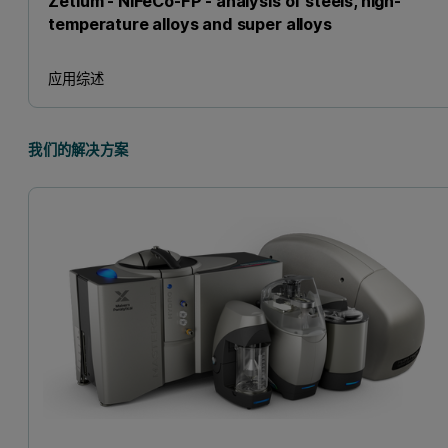
Zetium - NiFeCo-FP - analysis of steels, high-
temperature alloys and super alloys
应用综述
我们的解决方案