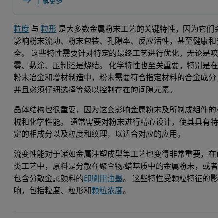
了解更多
粒度
与
粒形
是大多数金属粉末工艺的关键特性，因为它们
影响粉末流动、粉末包装、孔隙率、反应活性，甚至健康和
全。 这些特性需要针对特定的最终工艺进行优化，无论是
雾、敷涂、压制还是烧结。 化学特性也至关重要，特别是
粉末冶金和增材制造中，粉末需要符合指定材料的合金成分
并且必须仔细选择等级以控制存在的间隙元素。
晶体结构也很重要，因为这会影响金属粉末及所制成组件的
械和化学性能。 通常需要对粉末进行精心设计，使其具有
定的相成分以及粒度和纹理，以适合对应的应用。
流变性能对于诸如金属注塑成型等工艺也变得非常重要，在
类工艺中，原料是分散在聚合物/蜡基质中的金属粉末，或
包含分散金属颜料的
印刷用油墨
。 这些特性受颗粒特征的
响，包括粒度、粒形和
颗粒浓度
。