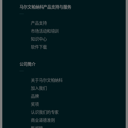
3. 如何定义良好的增材制造粉末？
马尔文帕纳科产品支持与服务
对于特定应用，通常使用基本“固定”的参数来完成增材制
产品支持
4. 化学性
市场活动和培训
知识中心
化学性- 粉末需要符合指定材料的合金成分，并且必须仔
软件下载
X 射线荧光法 (XRF) 是分析金属粉末中的化学成分和
公司简介
4.1 X 射线荧光法
关于马尔文帕纳科
XRF 分析的基本原理很简单，如果我们使用 X 射线光束曝光
加入我们
品牌
奖项
认识我们的专家
商业道德准则