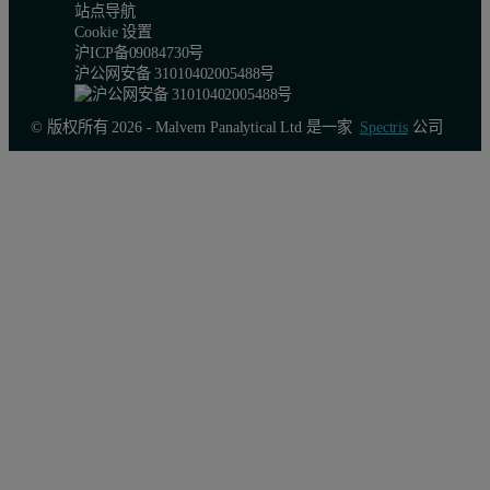
站点导航
EDXRF
– 在 EDXRF 系统（2D 光学）中，X 射线照射
Cookie 设置
沪ICP备09084730号
WDXRF
– 在 WDXRF 系统中，X 射线光管照射样品，探
沪公网安备 31010402005488号
表 1：使用 EDXRF 测定的 Inconel 718 粉末的平均成分
© 版权所有 2026 - Malvern Panalytical Ltd 是一家
Spectris
公司
元素
Inconel 718 的平均成分 (%)
Inconel 718 的标称成分 (%
Ni
54.8
50-55
Cr
18.8
17-21
Fe
16.8
17