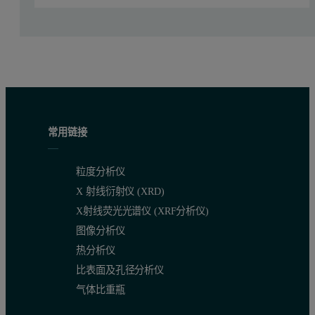
图 1.粉床增材制造流程（如 PBF）要求快速、均匀地铺粉
典型 PBF 机器的示意图如图 1 所示。 金属粉末存储
在电子束熔融 (EBM) 中，使用高能 (3kw) 电子束
常用链接
2.2 喷胶粘粉
粒度分析仪
喷胶粘粉工艺可被视为粉床技术的一个“分支”，它们的操作
X 射线衍射仪 (XRD)
虽然 EBM 通过在制造过程中加热组件来减少成品零件中
X射线荧光光谱仪 (XRF分析仪)
图像分析仪
2.3 吹粉增材制造
热分析仪
比表面及孔径分析仪
在吹粉工艺中，如定向能量沉积 (DED)（或激光金属沉积
气体比重瓶