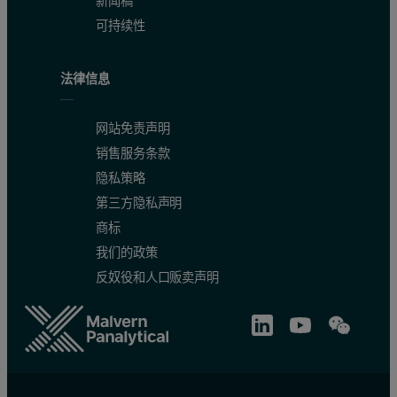
新闻稿
可持续性
法律信息
网站免责声明
销售服务条款
隐私策略
第三方隐私声明
商标
我们的政策
反奴役和人口贩卖声明
图 2. 图中显示了 X 射线荧光法的基本原理，并嵌入到典型 X
在严格控制的条件下，我们可以统计一段时间内（例如一分
广义上讲，X 射线光谱仪有两种类型 – 能量色散型 (EDXRF