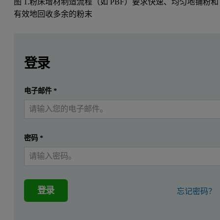
图 1.粉床增材制造流程（如 PBF）要求快速、均匀地铺粉和
有效地回收多余的粉末
Leave this field empty
Leave this field empty
请登录或免费注册以阅读更多内容
1. 简介
登录
近年来，增材制造（AM）已从一种单纯的原型制造工
提交
电子邮件
*
我已经有一个帐户
与传统粉末冶金方法相比，增材制造具有诸多优势，例如设
在增材制造组件的生产成本中，粉末成本占据约三分之一的
密码
*
2. 独一无二的工艺
增材制造是一种“根据3D模型数据逐层拼接材料以生成产
登录
忘记密码？
增材制造机器中使用了多种替代技术，每种技术都将金属粉