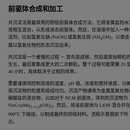
前驱体合成和加工
共沉淀法是最常用的阴极前驱体合成方法，它将金属盐的水
液相互混合，以形成液态前驱体。然后，在溶液中加入一种
淀剂，比如氢氧化钠 (NaOH) 或氢氧化铵 (NH
OH)，以使金
4
属以氢氧化物的形态沉淀出来。
共沉淀是一个缓慢的过程 － 首先是成核，然后是原始颗粒
生长，最后聚集成更大的二次颗粒。整个过程可能需要 20 
40 小时，具体取决于过程的效率。
需要谨慎地控制溶液的温度、pH 值、浓度和搅拌速度，以
保沉淀物的粒度和组成均匀。沉淀产物通常为金属氢氧化物
碳酸盐的混合物，比如对于 NCM 前驱体，得到的沉淀物为
NixCoyMn
(OH)
。然后，将该前驱体与 LiOH 混合并
(1-x-y)
2
o
900
C 下煅烧，以制成最终的阴极材料。流程示意图如下所
示。