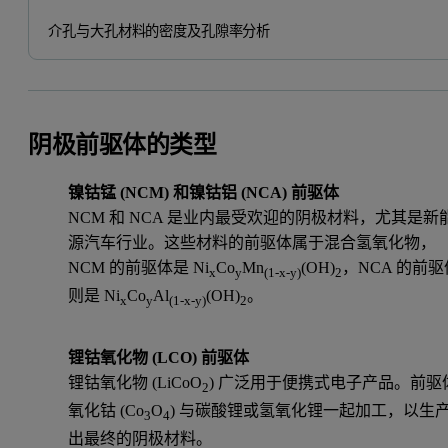
介孔与大孔材料的密度及孔隙率分析
阴极前驱体的类型
镍钴锰 (NCM) 和镍钴铝 (NCA) 前驱体
NCM 和 NCA 是业内最受欢迎的阴极材料，尤其是新
源汽车行业。这些材料的前驱体属于混合氢氧化物，
NCM 的前驱体是 Ni
Co
Mn
(OH)
，NCA 的前驱
x
y
(1-x-y)
2
则是 Ni
Co
Al
(OH)
。
x
y
(1-x-y)
2
锂钴氧化物 (LCO) 前驱体
锂钴氧化物 (LiCoO
) 广泛用于便携式电子产品。前驱
2
氧化钴 (Co
O
) 与碳酸锂或氢氧化锂一起加工，以生
3
4
出最终的阴极材料。