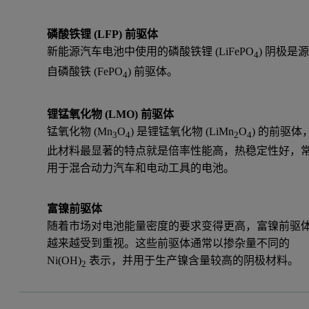
磷酸铁锂 (LFP) 前驱体
新能源汽车电池中使用的磷酸铁锂 (LiFePO
) 阴极是
4
自磷酸铁 (FePO
) 前驱体。
4
锂锰氧化物 (LMO) 前驱体
锰氧化物 (Mn
O
) 是锂锰氧化物 (LiMn
O
) 的前驱体
3
4
2
4
此材料最显著的特点就是倍率性能高，热稳定性好，
用于混合动力汽车和电动工具的电池。
富镍前驱体
随着市场对电池能量密度的要求变得更高，富镍前驱
越来越受到重视。这些前驱体通常以掺杂量不同的
Ni(OH)
表示，并用于生产镍含量较高的阴极材料。
2