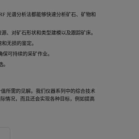
 XRF 光谱分析法都能够快速分析矿石、矿物和
现有矿物资源、对矿石形状和类型建模以及跟踪矿床。
、快速和无损的鉴定。
，帮助确保可持续的采矿作业。
浮选。
提取最大价值所需的见解。我们仪器系列中的综合技术
实际情况，而且还会实现各种目标，例如提高
Epsilon 系列
Aeris 矿产版