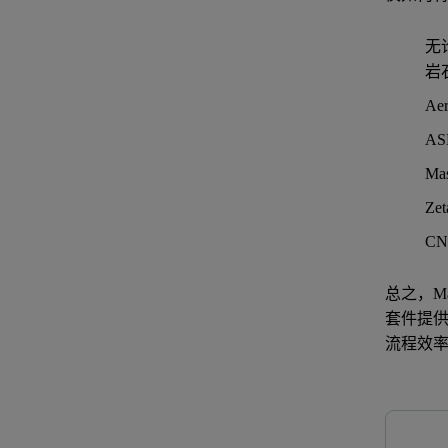
无
岩
A
A
M
Z
C
总之，M
套件提
流程效