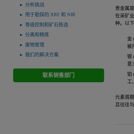
分析挑战
贵金属
用于勘探的 XRF 和 NIR
在采矿
种。以
等级控制和矿石拣选
分离和精炼
金
废物管理
被
我们的解决方案
银
意
铂
联系销售部门
工
元素周期
且往往