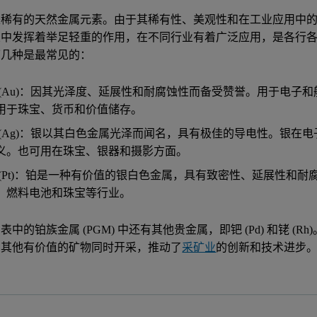
是稀有的天然金属元素。由于其稀有性、美观性和在工业应用中
业中发挥着举足轻重的作用，在不同行业有着广泛应用，是各行
下几种是最常见的：
 (Au)：因其光泽度、延展性和耐腐蚀性而备受赞誉。用于电子
用于珠宝、货币和价值储存。
 (Ag)：银以其白色金属光泽而闻名，具有极佳的导电性。银在
义。也可用在珠宝、银器和摄影方面。
 (Pt)：铂是一种有价值的银白色金属，具有致密性、延展性和
、燃料电池和珠宝等行业。
表中的铂族金属 (PGM) 中还有其他贵金属，即钯 (Pd) 和铑 
与其他有价值的矿物同时开采，推动了
采矿业
的创新和技术进步