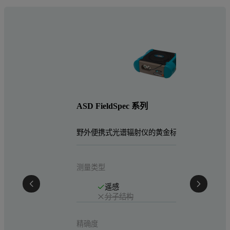
ASD
实验室
ASD FieldSpec 系列
测量类
野外便携式光谱辐射仪的黄金标准
测量类型
精确度
遥感
分子结构
精确度
技术类