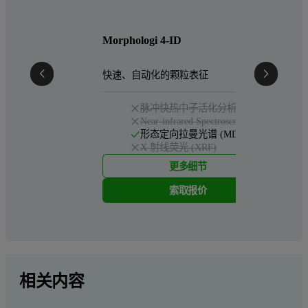
适用于
Morphologi 4-ID
快速、自动化的颗粒表征
脉冲快热中子活化分析
Near-infrared Spectroscopy (NIR)
形态定向拉曼光谱 (MDRS)
X 射线荧光 (XRF)
更多细节
索取报价
相关内容