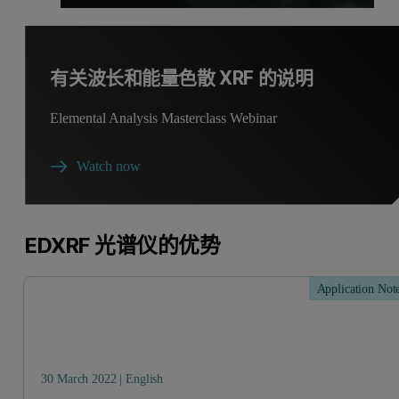
有关波长和能量色散 XRF 的说明
Elemental Analysis Masterclass Webinar
Watch now
EDXRF 光谱仪的优势
Application Not
30 March 2022 | English