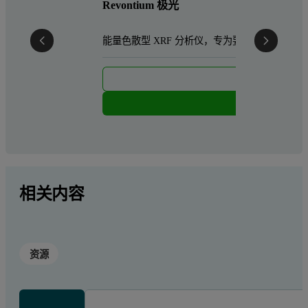
Revontium 极光
能量色散型 XRF 分析仪，专为要求严苛的实验
更
索
相关内容
资源