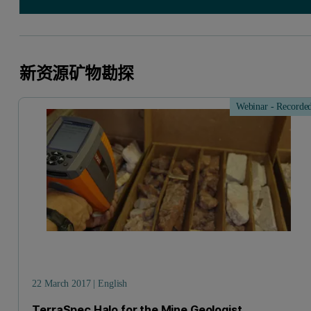
新资源矿物勘探
Webinar - Recorde
22 March 2017 | English
TerraSpec Halo for the Mine Geologist