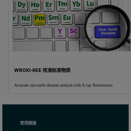
WROXI-REE 校准标准物质
Accurate rare-earth element analysis with X-ray fluorescence
常用链接