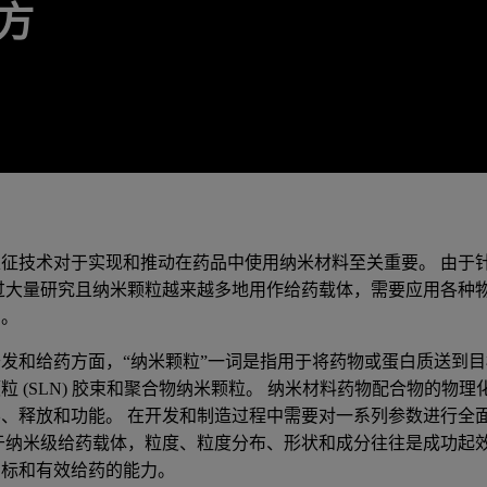
方
征技术对于实现和推动在药品中使用纳米材料至关重要。 由于针对纳米
做过大量研究且纳米颗粒越来越多地用作给药载体，需要应用各种
制。
发和给药方面，“纳米颗粒”一词是指用于将药物或蛋白质送到目
粒 (SLN) 胶束和聚合物纳米颗粒。 纳米材料药物配合物的物
学、释放和功能。 在开发和制造过程中需要对一系列参数进行全
对于纳米级给药载体，粒度、粒度分布、形状和成分往往是成功起
目标和有效给药的能力。