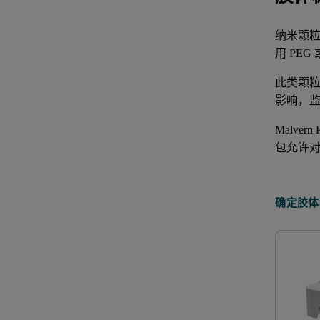
纳米颗
用 PE
此类颗
影响，
Malvern 
包允许
确定胶体