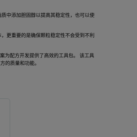
脂质中添加胆固醇以提高其稳定性，也可以使
。
本，更重要的是确保颗粒稳定性不会受到不利
案为配方开发提供了高效的工具包。 该工具
配方的质量和功能。
NanoSight Pro
Zetasizer Advance 系列