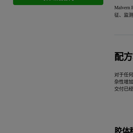
Malv
征、监
配方
对于任
杂性增加
交付已
胶体