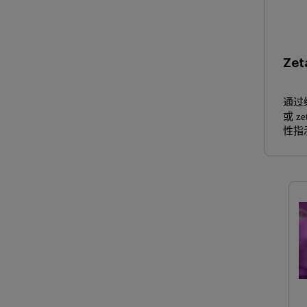
Zet
通过
或 
性指