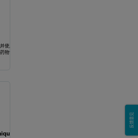
况并使用
的药物包
Modelling Nanomedicines: Unchain your pharmacokinetic analysis
Characterization of lipo
反馈意见
niques