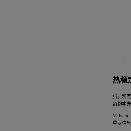
热稳
脂质和
药物本
Malvern P
重要信