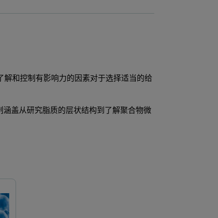
 了解和控制有影响力的因素对于选择适当的给
。 质量控制涵盖从研究脂质的层状结构到了解聚合物微
Empyrean
Characterizing Liposome 