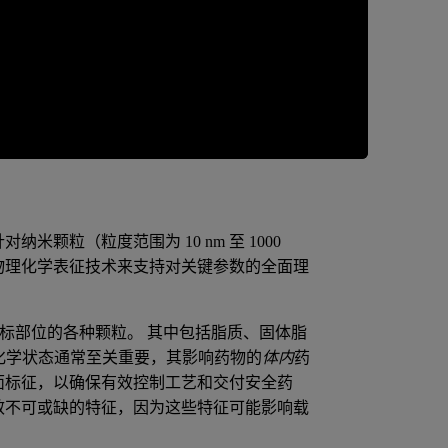
颗粒（粒度范围为 10 nm 至 1000
物理化学表征技术来支持对关键参数的全面理
标部位的各种颗粒。 其中包括脂质、固体脂
理化学状态通常至关重要，其影响药物的
体内
药
面标征，以确保有效控制工艺和交付安全药
效不可或缺的特征，因为这些特征可能影响载