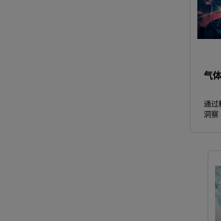
气
通过
洞察