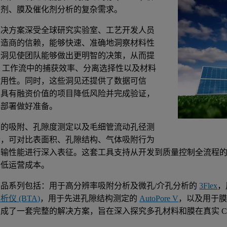
附剂、膜及催化剂分析的复杂需求。
解决方案深受全球研究实验室、工艺开发人员
制造商的信赖，能够快速、准确地洞察材料性
些洞见使团队能够做出更明智的决策，从而提
US 工作流中的捕获效率、分离选择性以及材料
耐用性。同时，这些洞见还提供了数据可信
力具有融资价值的项目降低风险并完成验证，
化部署做好准备。
面的吸附、孔隙度测定以及毛细管流动孔径测
合，可对比表面积、孔隙结构、气体吸附行为
传输性能进行深入表征。这套工具支持从开发到质量控制全流程
降低运营成本。
产品系列包括：用于高分辨率吸附分析及微孔/介孔分析的
3Flex
，
仪 (BTA)
，用于先进孔隙结构测定的
AutoPore V
，以及用于
成了一套完整的解决方案，旨在深入探究多孔材料和膜在真实 C