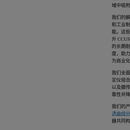
域中吸
我们的
和工业
能。这
升 CC
的长期
度，助
为商业
我们全
定仪组
以及膜
靠性并
我们的
透曲线分析
器共同构