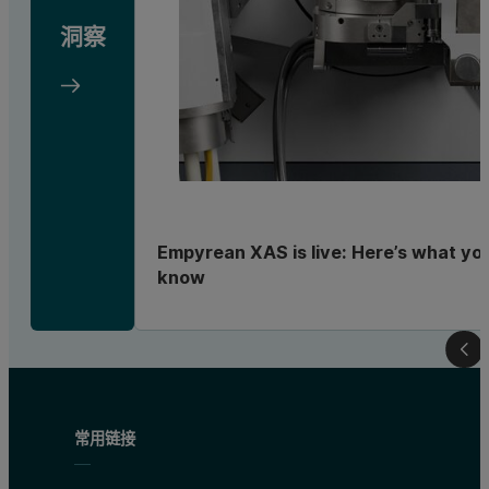
洞察
Empyrean XAS is live: Here’s what yo
know
常用链接