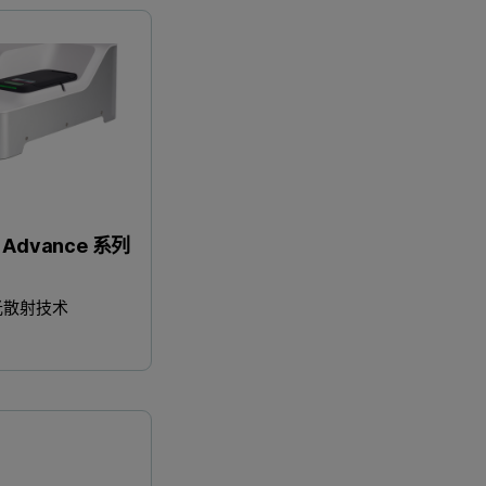
动态光散射(DLS)
Zetasiz
r Advance 系列
光散射技术
Innovative Solutions Utilized during AAV Charac
Dynamic 