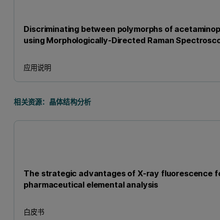
Discriminating between polymorphs of acetamino
using Morphologically-Directed Raman Spectrosc
应用说明
相关资源：晶体结构分析
The strategic advantages of X-ray fluorescence f
pharmaceutical elemental analysis
白皮书