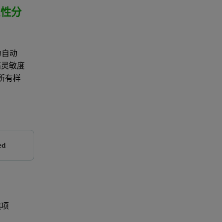
定性分
统为自动
高灵敏度
所有样
ed
选项