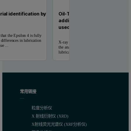
al identification by
Oil-Trace: accurate elemental a
additives and wear metals in f
used lubrication oils
that the Epsilon 4 is fully
 differences in lubrication
X-ray fluorescence spectrometry (XRF) is wi
ue ...
the analysis of additives and wear metals in 
lubrication ...
常用链接
粒度分析仪
X 射线衍射仪 (XRD)
X射线荧光光谱仪 (XRF分析仪)