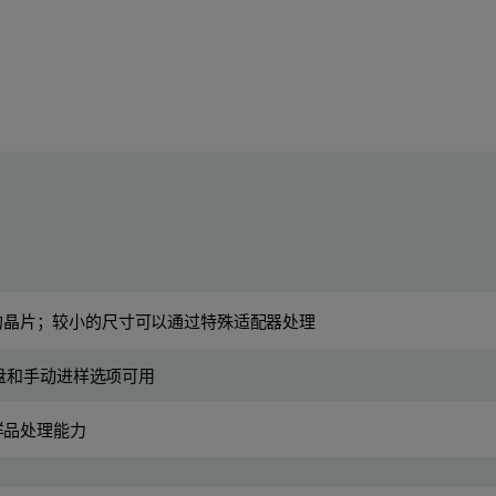
0 毫米的晶片；较小的尺寸可以通过特殊适配器处理
载盘和手动进样选项可用
样品处理能力