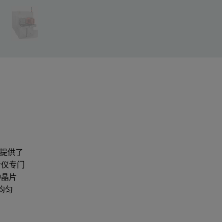
仪提供了
析仪专门
种晶片
均匀