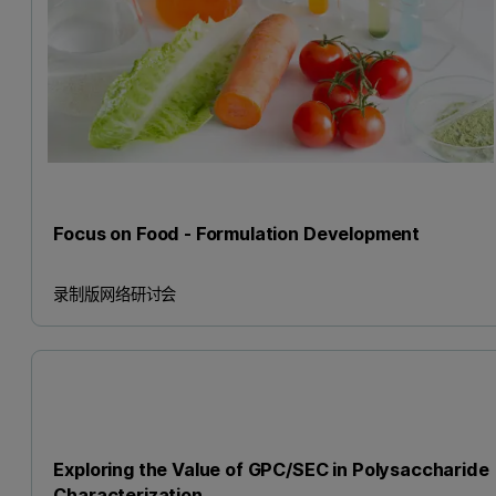
Focus on Food - Formulation Development
录制版网络研讨会
Exploring the Value of GPC/SEC in Polysaccharide
Characterization