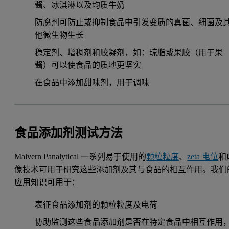
酱、冰淇淋以及均质牛奶
防腐剂可防止或抑制食品中引发变质的真菌、细菌及
他微生物生长
稳定剂、增稠剂和胶凝剂，如：琼脂或果胶（用于果
酱）可以使食品的质地更坚实
在食品中添加甜味剂，用于调味
食品添加剂测试方法
Malvern Panalytical 一系列易于使用的
颗粒粒度
、
zeta 电位
和
像技术可用于研究这些添加剂及其与食品的相互作用。我们
应用知识可用于：
表征食品添加剂的颗粒粒度及电荷
协助监测这些食品添加剂是否在特定食品中相互作用