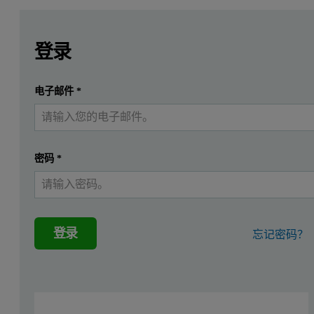
Leave this field empty
Leave this field empty
请登录或免费注册以阅读更多内容
A defining feature of polysaccharides, which are used widely
登录
提交
电子邮件
*
我已经有一个帐户
密码
*
登录
忘记密码？