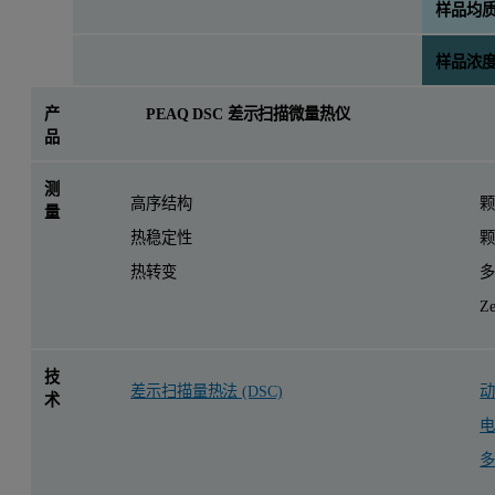
样品均
样品浓
产
PEAQ DSC 差示扫描微量热仪
品
测
高序结构
量
热稳定性
热转变
Z
技
差示扫描量热法 (DSC)
动
术
电
多