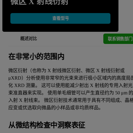
微区 X 射线衍射
查看型号
联系销售部门
概述
对比
在非常小的范围内
微区衍射（也称为 X 射线微区衍射、微区 X 射线衍射或
μXRD）分析使用非常窄的光束来进行极小区域内的高度局
化 XRD 测量。 这可以使用能减少射出 X 射线的专用入射光
束准直器来实现。 使用单毛细管可以产生直径约为 50 μm 
入射 X 射线束。 微区衍射技术通常用于具有不同组成、晶
应变或优选取向微晶的小样品或非均质样品。
从微结构检查中洞察表征