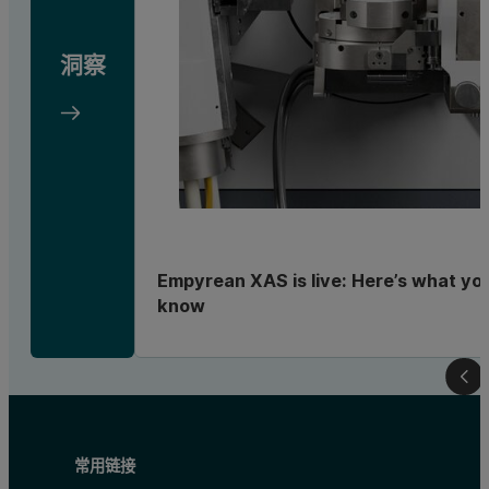
洞察
Empyrean XAS is live: Here’s what yo
know
常用链接