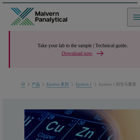
Take your lab to the sample | Technical guide.
Download now
Home
产品
Epsilon 系列
Epsilon 1
Epsilon 1 研究与教育
产品系列