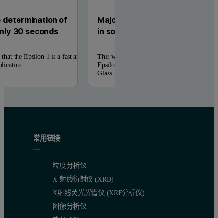
 determination of
Major, minor and trace compou
 only 30 seconds
in soda glass
 that the Epsilon 1 is a fast and
This work demonstrates the analytical capabil
lication. ...
Epsilon 1 to measure a range of compounds f
Glass ...
常用链接
粒度分析仪
X 射线衍射仪 (XRD)
X射线荧光光谱仪 (XRF分析仪)
图像分析仪