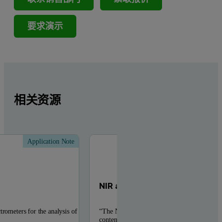
要求演示
相关资源
Application Note
Applic
NIR and Dairy Spectroscopy
trometers for the analysis of
“The NIR spectroscopy has been used to mea
content of various constituents in dairy prod