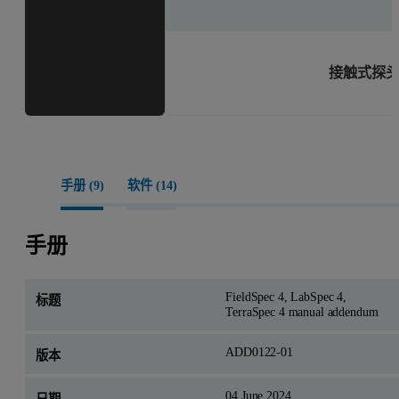
接触式探
手册 (
9
)
软件 (
14
)
手册
FieldSpec 4, LabSpec 4,
TerraSpec 4 manual addendum
ADD0122-01
04 June 2024