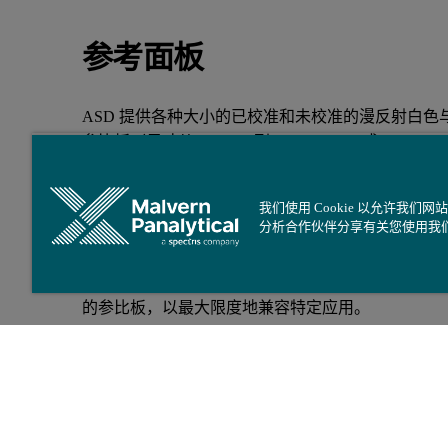
参考面板
ASD 提供各种大小的已校准和未校准的漫反射白色
参比板（尺寸从 2 x 2 in. 到 12 x 12 in.， 或 5.1 x 5.1
30.5 cm x 30.5 cm 不等）和多种反射率级别，包括
（NIST/NRC 可追溯）波长和 USP 1119 的 USP 标
我们使用 Cookie 以允许
的参比板附带证书和文件，显示标准偏差和反射系
分析合作伙伴分享有关您使用我
所有参比面板和标样板均可单独购买。 为了向客户
具成本效益的方法，我们在配件包中包含了特定尺
的参比板，以最大限度地兼容特定应用。
您的 ASD 销售代表将能够为您的需求提供最佳选择
需要更多信息？