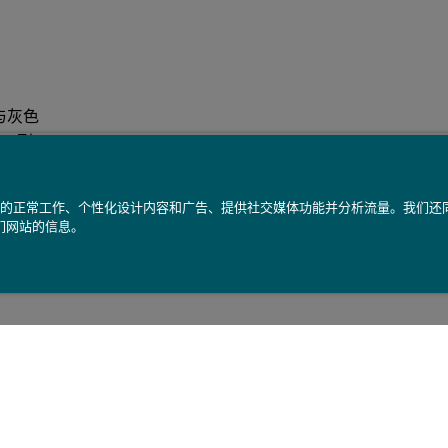
与灰色
 cm 到
封装灰阶
准。 校准
我们网站的正常工作、个性化设计内容和广告、提供社交媒体功能并分析流量。我们
数。
们网站的信息。
提供更
寸或样式
。