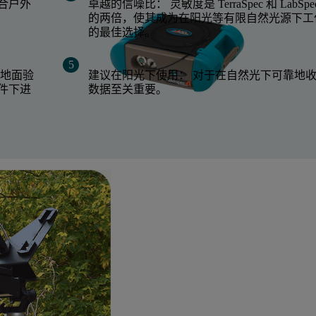
合户外
卓越的信噪比： 灵敏度是 TerraSpec 和 LabSpe
的两倍，使其成为在阳光等有限自然光源下工
的最佳选择。
行地面验
建议在阳光下使用： 对于在自然光下可靠地
件下进
数据至关重要。