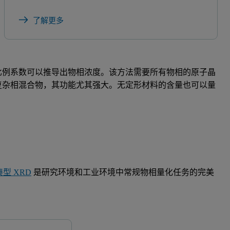
了解更多
比例系数可以推导出物相浓度。该方法需要所有物相的原子晶
复杂相混合物，其功能尤其强大。无定形材料的含量也可以量
紧凑型 XRD
是研究环境和工业环境中常规物相量化任务的完美
Aeris
Empyr