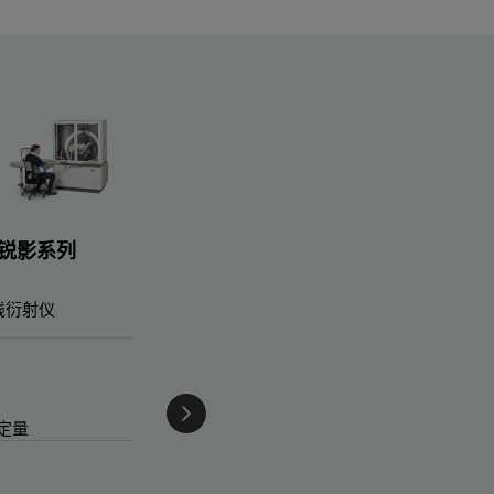
n 锐影系列
线衍射仪
定量