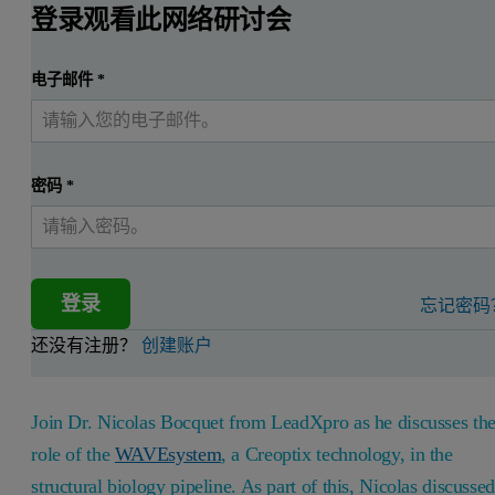
登录观看此网络研讨会
电子邮件
*
密码
*
登录
忘记密码
还没有注册？
创建账户
Join Dr. Nicolas Bocquet from LeadXpro as he discusses th
role of the
WAVEsystem
, a Creoptix technology, in the
structural biology pipeline. As part of this, Nicolas discusse