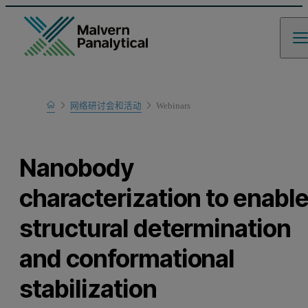
Home
网络研讨会和活动
Webinars
Learn
Nanobody
characterization to enabl
structural determination
and conformational
stabilization