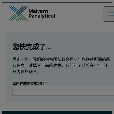
GCLID
Referrer URL
Entry point URL
Leave this field empty
您快完成了...
再走一步，我们的销售团队就会拥有与您联系所需的所
有信息。请填写下面的表格，我们的团队将在1个工作
日内与您联系。
您所在的国家或地区