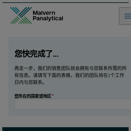
GCLID
Referrer URL
Entry point URL
Leave this field empty
您快完成了...
再走一步，我们的销售团队就会拥有与您联系所需的所
有信息。请填写下面的表格，我们的团队将在1个工作
日内与您联系。
您所在的国家或地区