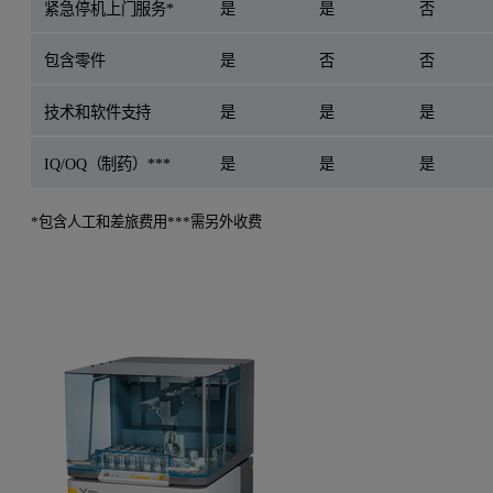
紧急停机上门服务*
是
是
否
包含零件
是
否
否
技术和软件支持
是
是
是
IQ/OQ（制药）***
是
是
是
*包含人工和差旅费用
***需另外收费