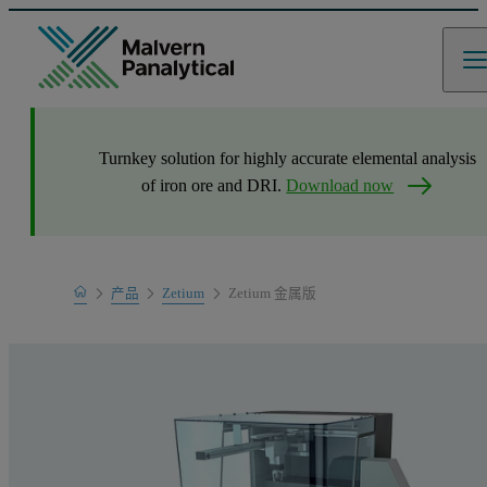
Turnkey solution for highly accurate elemental analysis
of iron ore and DRI.
Download now
Home
产品
Zetium
Zetium 金属版
产品系列