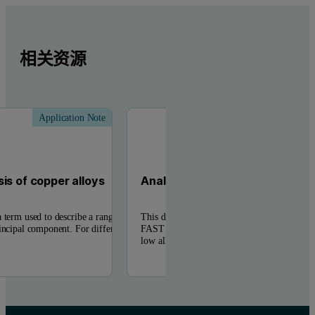
相关资源
Application Note
Applic
is of copper alloys
Analysis of low alloy steel
 term used to describe a range
This data sheet demonstrates the performanc
rincipal component. For different
FAST XRF simultaneous spectrometer for the
low alloy steel.Accurate and ...