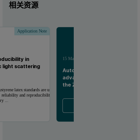
相关资源
Application Note
Webinar 
15 May 2014
English
ucibility in
light scattering
Automate sample measuremen
advance formulation developm
the Zetasizer Nano
ystyrene latex standards are used
 reliability and reproducibility
y ...
现在观看