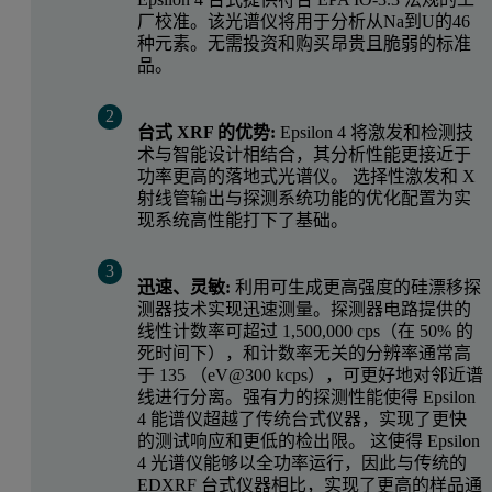
厂校准。该光谱仪将用于分析从Na到U的46
种元素。无需投资和购买昂贵且脆弱的标准
品。
台式 XRF 的优势:
Epsilon 4 将激发和检测技
术与智能设计相结合，其分析性能更接近于
功率更高的落地式光谱仪。 选择性激发和 X
射线管输出与探测系统功能的优化配置为实
现系统高性能打下了基础。
迅速、灵敏:
利用可生成更高强度的硅漂移探
测器技术实现迅速测量。探测器电路提供的
线性计数率可超过 1,500,000 cps（在 50% 的
死时间下），和计数率无关的分辨率通常高
于 135 （eV@300 kcps），可更好地对邻近谱
线进行分离。强有力的探测性能使得 Epsilon
4 能谱仪超越了传统台式仪器，实现了更快
的测试响应和更低的检出限。 这使得 Epsilon
4 光谱仪能够以全功率运行，因此与传统的
EDXRF 台式仪器相比，实现了更高的样品通