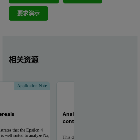
要求演示
相关资源
Application Note
Applic
ereals
Analysis of mineral and trace 
content in livestock feed
trates that the Epsilon 4
s well suited to analyze Na,
This data sheet investigates the capabilities o