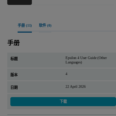
手册 (
11
)
软件 (
0
)
手册
Epsilon 4 User Guide (Other
Languages)
4
22 April 2026
下载