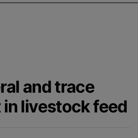
ral and trace
in livestock feed