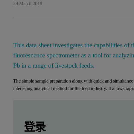
29 March 2018
This data sheet investigates the capabilities of
fluorescence spectrometer as a tool for analyz
Pb in a range of livestock feeds.
The simple sample preparation along with quick and simultane
interesting analytical method for the feed industry. It allows rapi
Leave this field empty
Leave this field empty
请登录或免费注册以阅读更多内容
登录