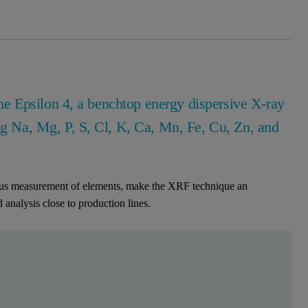
 the Epsilon 4, a benchtop energy dispersive X-ray
ing Na, Mg, P, S, Cl, K, Ca, Mn, Fe, Cu, Zn, and
ous measurement of elements, make the XRF technique an
d analysis close to production lines.