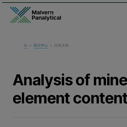
Home
知识中心
应用文档
Learn
Analysis of mine
element content 