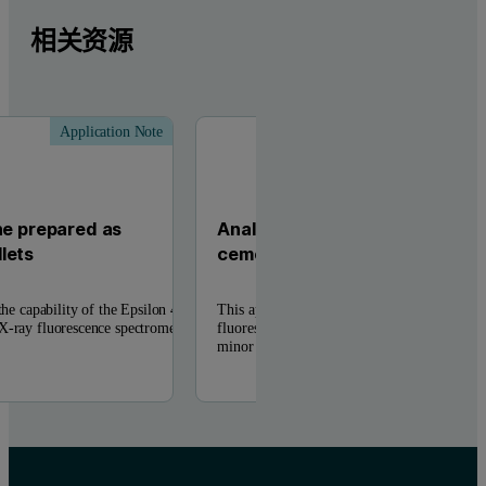
相关资源
Application Note
Applic
ne prepared as
Analysis of major and minor el
lets
cement pressed powders
the capability of the Epsilon 4, a
This application note shows that the Epsilon
X-ray fluorescence spectrometer
fluorescence spectrometer is capable of anal
minor elements in ...