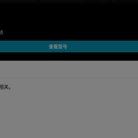
统
查看型号
相关。