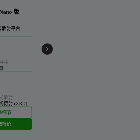
 Nano 版
射线散射平台
尺寸
量
光散射
线衍射 (XRD)
多细节
取报价