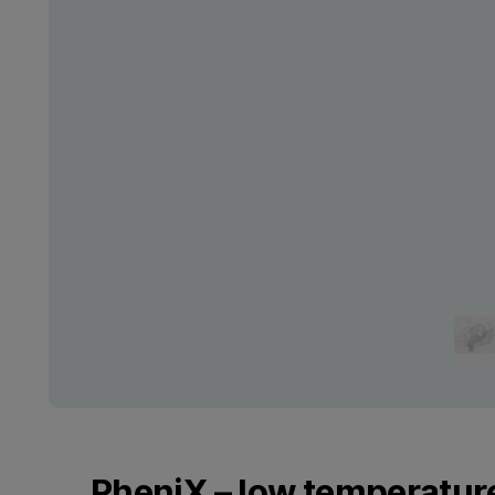
PheniX – low temperatur