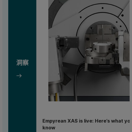
洞察
Empyrean XAS is live: Here’s what yo
know