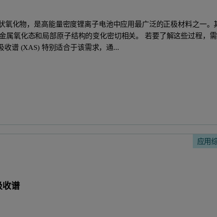
.1O2) 等富镍层状氧化物，是高能量密度锂离子电池中应用最广泛的正极材料之一
金属氧化态和局部原子结构的变化密切相关。 若要了解这些过程，
 (XAS) 特别适合于该需求，通...
应用
吸收谱