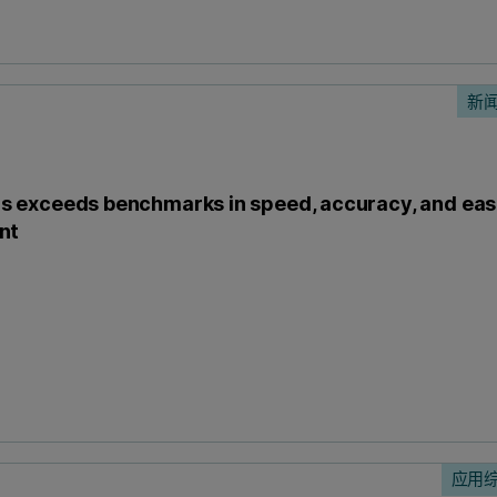
新
 exceeds benchmarks in speed, accuracy, and eas
nt
应用