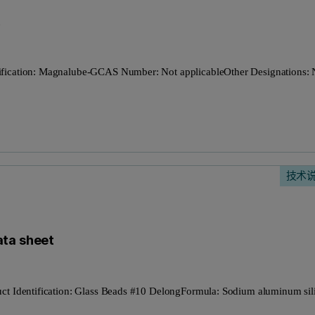
t
tification: Magnalube-GCAS Number: Not applicableOther Designations:
技术
ata sheet
uct Identification: Glass Beads #10 DelongFormula: Sodium aluminum sil