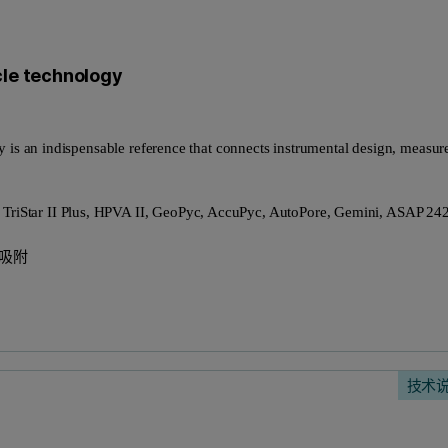
cle technology
y is an indispensable reference that connects instrumental design, measur
TriStar II Plus, HPVA II, GeoPyc, AccuPyc, AutoPore, Gemini, ASAP 24
学吸附
技术