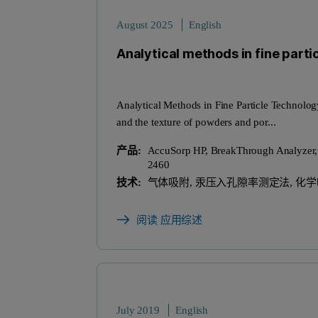
August 2025
English
Analytical methods in fine parti
Analytical Methods in Fine Particle Technolog
and the texture of powders and por...
产品:
AccuSorp HP, BreakThrough Analyzer, 
2460
技术:
气体吸附, 汞压入孔隙率测定法, 化
阅读 应用综述
July 2019
English