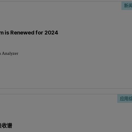
新
m is Renewed for 2024
h Analyzer
应用
吸收谱