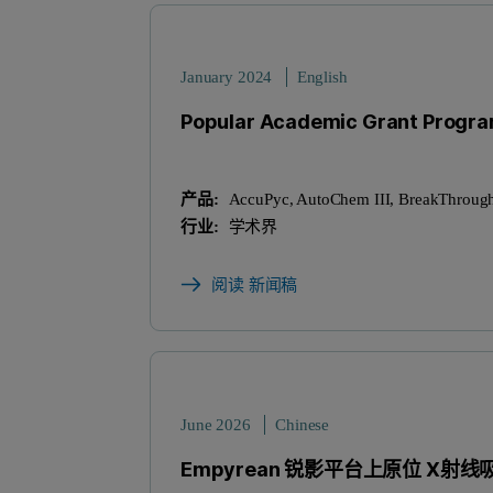
January 2024
English
Popular Academic Grant Progra
产品:
AccuPyc, AutoChem III, BreakThroug
行业:
学术界
阅读 新闻稿
June 2026
Chinese
Empyrean 锐影平台上原位 X射线