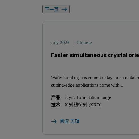
下一页
July 2026
Chinese
Faster simultaneous crystal ori
Wafer bonding has come to play an essential ro
cutting-edge applications come with...
产品:
Crystal orientation range
技术:
X 射线衍射 (XRD)
阅读 见解