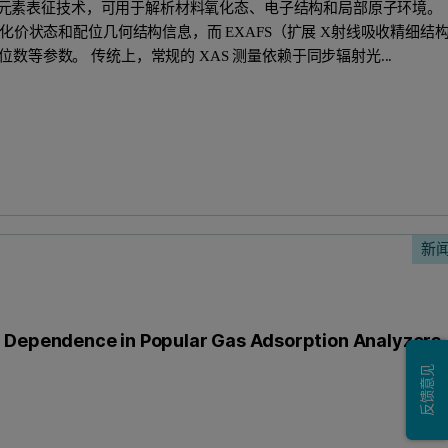
优势的元素表征技术，可用于解析材料氧化态、电子结构和局部原子环境。
氧化价状态和配位几何结构信息，而 EXAFS（扩展 X射线吸收精细结
等参数。 传统上，常规的 XAS 测量依赖于同步辐射光...
新
m Dependence in Popular Gas Adsorption Analyzers
反馈意见