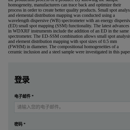
homogeneity, manufacturers can trace back and optimize their
process in order to create better quality products. Small spot analys
and elemental distribution mapping was conducted using a
wavelength dispersive (WB) spectrometer with an energy dispersi
(ED) small spot mapping (SSM) functionality. The latest advances
in WDXRF instruments include the addition of an ED in the same
spectrometer. The ED-SSM combination allows small spot analysi
and element distribution mapping with spot sizes of 0.5 mm
(FWHM) in diameter. The compositional homogeneities of a
ceramic inclusion and a steel sample were investigated in this pape
Leave this field empty
Leave this field empty
请登录或免费注册以阅读更多内容
登录
提交
电子邮件
*
我已经有一个帐户
密码
*