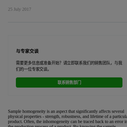
25 July 2017
与专家交谈
需要更多信息或准备开始？请立即联系我们的销售团队，与我
们的一位专家交谈。
联系销售部门
Sample homogeneity is an aspect that significantly affects several
physical properties - strength, robustness, and lifetime of a particul
product. Often, the inhomogeneity can be traced back to an error i
the production process of a product. By knowing the sample