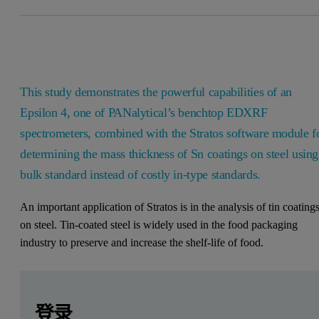
This study demonstrates the powerful capabilities of an
Epsilon 4, one of PANalytical’s benchtop EDXRF
spectrometers, combined with the Stratos software module f
determining the mass thickness of Sn coatings on steel using
bulk standard instead of costly in-type standards.
An important application of Stratos is in the analysis of tin coating
on steel. Tin-coated steel is widely used in the food packaging
industry to preserve and increase the shelf-life of food.
Leave this field empty
Leave this field empty
请登录或免费注册以阅读更多内容
登录