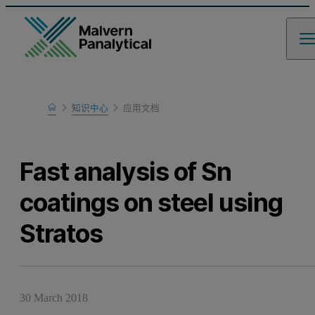
Home
知识中心
应用文档
Learn
Fast analysis of Sn
coatings on steel using
Stratos
30 March 2018