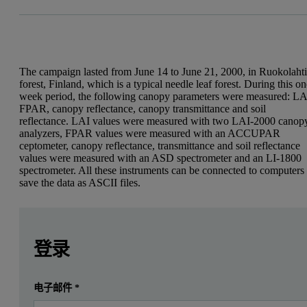
The campaign lasted from June 14 to June 21, 2000, in Ruokolaht
forest, Finland, which is a typical needle leaf forest. During this o
week period, the following canopy parameters were measured: LA
FPAR, canopy reflectance, canopy transmittance and soil
reflectance. LAI values were measured with two LAI-2000 canop
analyzers, FPAR values were measured with an ACCUPAR
ceptometer, canopy reflectance, transmittance and soil reflectance
values were measured with an ASD spectrometer and an LI-1800
spectrometer. All these instruments can be connected to computers 
save the data as ASCII files.
Leave this field empty
Leave this field empty
请登录或免费注册以阅读更多内容
登录
提交
电子邮件
*
我已经有一个帐户