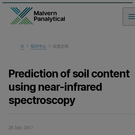
Home
知识中心
应用文档
Learn
Prediction of soil content
using near-infrared
spectroscopy
28 July 2017